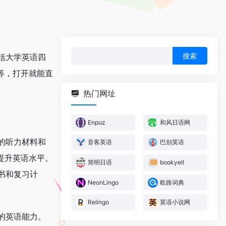
搜
包括大学英语四
索：
等，打开就能直
热门网址
Enpuz
和风日语网
富的听力材料和
音客英语
巴别英语
提升英语水平。
简明日语
bookyell
书和复习计
NeonLingo
欧路词典
Relingo
英语小说网
体的英语能力。