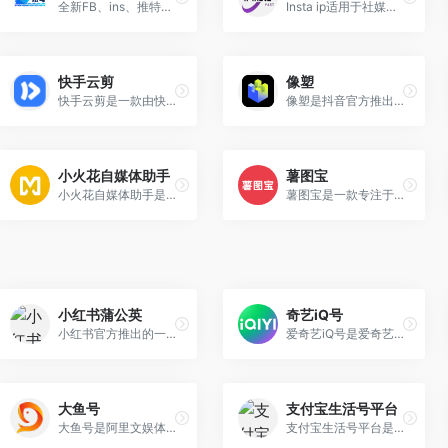
全新FB、ins、推特、tiktok、YouTube、Gmail登账号零售批发！
Insta ip适用于社媒矩阵、账号养号、涨粉引流等多种场景，助力跨境商家拓展全球市场。
快手云剪
像塑
快手云剪是一款由快手公司推出的云端视频剪辑工具，旨在为用户提供高效、便捷的视频创作体验。
像塑是抖音官方推出的AR特效开放平台，旨在满足不同用户的创作需求，并为创作者提供丰富的工具和资源。
小火花自媒体助手
薯图宝
小火花自媒体助手是一款专为自媒体从业者设计的高效运营工具，旨在提升内容创作、发布和管理的效率。
薯图宝是一款专注于图文批量生成的工具，旨在提升用户在小红书、抖音、视频号等平台上的图文制作效率。
小红书蒲公英
奇艺iQ号
小红书官方推出的一个优质创作者商业服务平台
爱奇艺iQ号是爱奇艺推出的一个内容创作与变现平台，旨在为创作者提供多领域的创作机会和收益渠道。
大鱼号
支付宝生活号平台
大鱼号是阿里文娱体系为内容创作者提供的统一账号。大鱼号实现了阿里文娱体系一点接入，多点分发。内容创作者一点接入大鱼号，上传图文/视频可被分发到UC、优酷、土豆、淘系客户端等。
支付宝生活号平台是支付宝为商家、企业和个人提供的一种内容营销和服务互动的工具，旨在帮助用户与商家之间建立更紧密的联系。