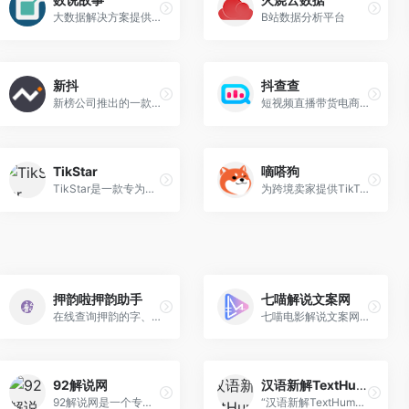
大数据解决方案提供商，专注于社媒营销数智化、大数据营销、数字化转型和营销数字化的人工智能公司
B站数据分析平台
新抖
抖查查
新榜公司推出的一款专注于抖音短视频和直播电商的数据分析工具
短视频直播带货电商大数据分析平台
TikStar
嘀嗒狗
TikStar是一款专为跨境电商行业设计的数据分析平台，旨在帮助品牌广告主、小店卖家和TikTok达人优化内容策略，提升市场表现。
为跨境卖家提供TikTok等海外短视频平台的数据服务，包括数据选品、广告投放、社交媒体消费体验分析等，还提供市场调研、竞品分析、短视频带货、达人分销等服务。
押韵啦押韵助手
七喵解说文案网
在线查询押韵的字、词、诗、歌
七喵电影解说文案网是电影解说文案素材库平台，提供电影解说文案、电视剧解说文案、动漫解说文案、电影解说教程等类型素材，是解说创作者用户交互的地
92解说网
汉语新解TextHuman
92解说网是一个专注于提供影视解说文案的网站，主要服务于电影、电视剧、动漫等领域的解说文案创作与资源分享。
“汉语新解TextHuman”是一个基于AI技术的创新项目，旨在为汉语词汇提供新颖的解释和视觉化的展示。