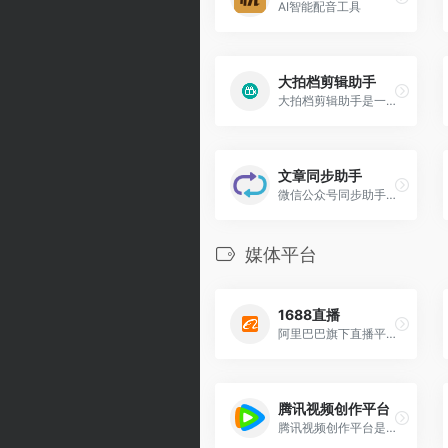
AI智能配音工具
大拍档剪辑助手
大拍档剪辑助手是一款功能强大的视频剪辑软件，旨在为用户提供便捷的视频编辑体验。
文章同步助手
微信公众号同步助手 - 微信公众号文章多平台同步，支持今日头条、WordPress、知乎、简书、typecho各大平台
媒体平台
1688直播
阿里巴巴旗下直播平台，服务于B端商家，特别是工厂和产业带企业。该平台通过直播的形式，帮助商家展示产品、工厂实力和生产过程，从而提升交易效率和品牌影响力。
腾讯视频创作平台
腾讯视频创作平台是面向长中短各类视频创作者开放的内容合作平台，平台围绕入驻、上线、运营、结算等核心环节，搭建了全流程的在线合作服务体系，可支持短、中、长各类视频。