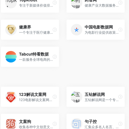
专注于新媒体价值排行和版权经济管理的平台
健康产业大数据服务与赋能平台
健康界
中国电影数据网
一个专注于医疗健康领域的综合性信息平台
为电影行业提供政策法规、票房数据以及综合信息的平台
Tabcut特看数据
一款服务全球电商的第三方TikTok数据分析平台，提供TikTok大盘趋势、选品数据分析、达人数据挖掘、视频发现、竞对监控、直播分析等多维度的数据分析服务。
123解说文案网
五钻解说网
123电影解说文案网是一个专注于影视解说文案创作与分享的专业平台，致力于为自媒体创作者提供高质量的原创电影解说文案、动漫解说教程、剪辑技巧等课程资源。
五钻解说网是一个专注于电影解说文案和影视影评资源的专业平台，为自媒体创作者、影视爱好者以及影视二创者提供丰富的高质量内容。
文案狗
句子控
收集各种中文创意文案，广告语，让您取名，找slogan不再难
汇集众多名人名言、经典名句、电影台词和歌词