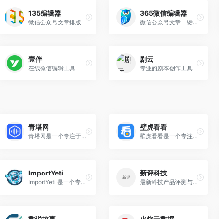
135编辑器
365微信编辑器
微信公众号文章排版
微信公众号文章一键排版,微信图文美化,在线内容编辑工具
壹伴
剧云
在线微信编辑工具
专业的剧本创作工具
青塔网
壁虎看看
青塔网是一个专注于高等教育领域数据分享与分析的平台，专注于高校权威数据监测、查询与深度分析应用，助力数据驱动、科学决策
壁虎看看是一个专注于直播电商领域的专业数据服务平台，旨在为商家和主播提供全面的数据分析和优化工具。
ImportYeti
新评科技
ImportYeti 是一个专为外贸人士和电商卖家设计的在线工具，旨在帮助用户通过分析美国海关数据来寻找供应商、了解竞争对手的供应链结构以及进行市场研究。
最新科技产品评测与分析的网站，主要发布智能手机等数码产品的深度评测视频。
数说故事
火烧云数据