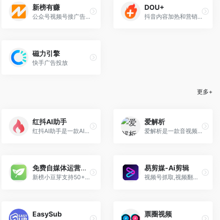
新榜有赚
DOU+
公众号视频号接广告赚钱
抖音内容加热和营销推广产品
磁力引擎
快手广告投放
更多+
红抖AI助手
爱解析
红抖AI助手是一款AI创作工具，集成视频去水印，视频去重，视频文案提取，AI智能生成文案，图片转换文字等实用AI工具。帮助用户高效AI改写,完成内容创作，获取流量。
爱解析是一款音视频转图文神器，支持音视频内容快速转换为结构化文本，并提供智能分析和多语言翻译功能，帮助用户快速获取和理解音视频中的关键信息。
免费自媒体运营神器
易剪媒-Ai剪辑
新榜小豆芽支持50+自媒体平台账号多开管理，作品一键分发，评论/私信聚合管理，爆款标题库/AI生成文章/标题，作品数据查看及链接导出，助力自媒体达人提高效率
视频号抓取,视频翻译,批量剪辑。聚合式Ai剪辑工具，支持视频翻译、万能资源嗅探、视频综合处理、二创去重、提文案加字幕、多模式合成、分镜混剪等。
EasySub
票圈视频