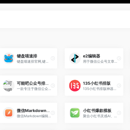
键盘喵速排
e2编辑器
键盘喵速排官网,键盘猫,微信公众号编辑器,公众号素材模板特效
用于微信公众号文章排版和内容编辑
可能吧公众号排版器
135小红书排版
一款专注于微信公众号文章排版的Markdown编辑工具
135小红书排版神器是一款专为小红书平台设计的AI智能排版工具，旨在帮助用户优化笔记的视觉效果和内容布局，提升笔记的吸引力和阅读体验
微信Markdown编辑器
小红书爆款模板
微信Markdown编辑器是一款专为微信公众号内容创作者设计的强大工具，它能够将Markdown文档自动即时渲染为微信图文，让用户彻底摆脱繁琐的排版工作。
聚合小红书灵感AI、爆款模板/标题/表情包、内容违规词检测等相关功能，为自媒体运营者高效编辑小红书笔记，免费无广，方便好用