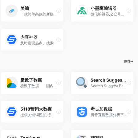
美编
小墨鹰编辑器
一款简单高效的新媒体运营工具
微信编辑器,公众号图文排版工具
内容神器
及时发现热点、搜索素材、选题分析，专为新媒体人打造，解决内容工作问题
更多+
极致了数据
Search Suggest Pro
极致了数据——国内专业的高性价比服务平台，提供微信公众号,抖音、小红书、微博、视频号、知乎、头条等全媒体平台的数据洞察、分析、监控，及数据定制服务。
Search Suggest Pro-多平台关键词研究工具，一站式查看并导出 Google、Bing、百度等搜索引擎的搜索建议，帮助您进行关键词研究和内容优化
5118营销大数据
考古加数据
提供关键词挖掘,行业词库,站群权重监控,关键词排名监控,指数词,流量词挖掘工具等排名工作人员必备百度站长工具平台
抖音直播数据分析平台
TopKlout
药智网