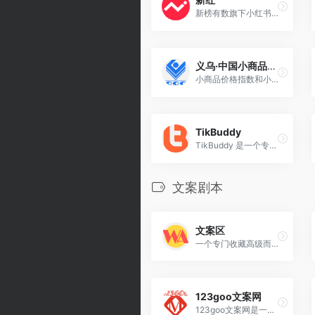
新榜有数旗下小红书数据工具
义乌·中国小商品指数
小商品价格指数和小商品市场景气指数，以及若干单独监测指标指数
TikBuddy
TikBuddy 是一个专为 TikTok 用户设计的在线分析、管理和营销解决方案平台。它提供免费的浏览器扩展程序，帮助用户轻松管理 TikTok 账户，并发现全球排名靠前的 TikTok 创作者。
文案剧本
文案区
一个专门收藏高级而小众的短句文案，为无文案的朋友圈提供优质分享
123goo文案网
123goo文案网是一个专注于提供原创影视解说文案的平台，其内容涵盖电影、电视剧、动漫、纪录片等多种类型，旨在满足不同创作者的需求。