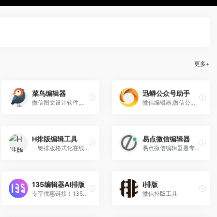
更多+
菜鸟编辑器
迅蟒公众号助手
微信图文设计软件,微信公众号文章自动排版美化公众平台采集工具
微信编辑器,微信公众平台图文排版工具,图片素材文章内容编辑软件
H排版编辑工具
易点微信编辑器
一键排版格式化在线网编工具，可以实现一键清除新闻文章等多余格式代码，一键排版网络文章、word文件实现快速格式化。在线一键排版网编工具帮助网络编辑提高文章排版工作效率。
易点微信编辑器是专为微信小编量身定做的一款微信公众号内容排版编辑工具，将以简洁的界面，精美的素材，强大的功能持续为广大微信公众号从业者提供服务。
135编辑器AI排版
i排版
专享优惠链接！135编辑器的AI排版功能是一款专为公众号设计的智能图文排版工具，旨在帮助用户高效、便捷地完成图文内容的排版。
微信排版工具