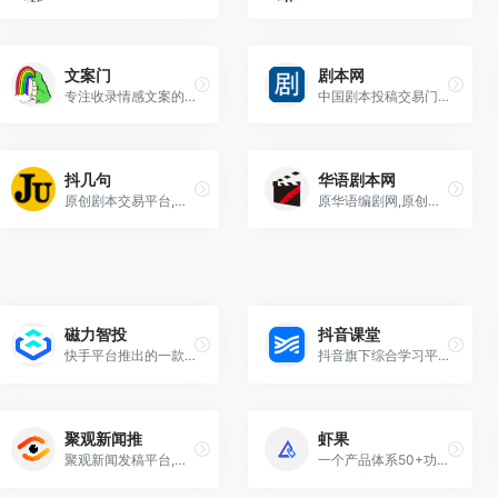
文案门
剧本网
专注收录情感文案的网站
中国剧本投稿交易门户网站
抖几句
华语剧本网
原创剧本交易平台,抖音快手剧本文案脚本
原华语编剧网,原创剧本交易投稿平台
磁力智投
抖音课堂
快手平台推出的一款智能化广告投放工具
抖音旗下综合学习平台，覆盖抖音、今日头条、西瓜视频等多平台海量优质用户，为知识传播者提供线上招生、课程交付、用户运营等一站式解决方案
聚观新闻推
虾果
聚观新闻发稿平台,专注软文发布推广,整合10万+软文媒体资源,精准化投放,帮助企业塑造品牌形象,大面积提升品牌内容正面曝光及知名度。网上发软文,就上聚观软文!
一个产品体系50+功能，提供引流获客工具、企业运营工具、私域引流链路、投放页制作、短链二维码系统等核心功能，专业私域流量运营工具提供商