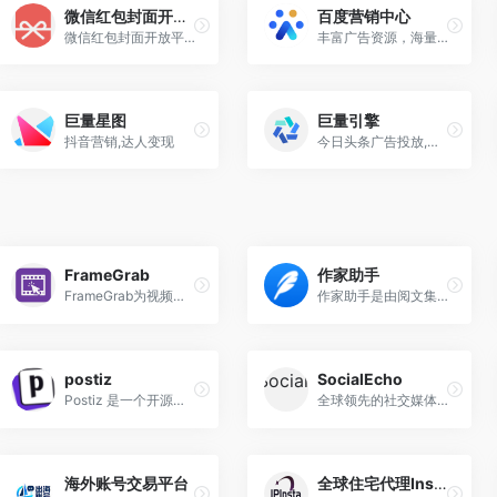
微信红包封面开放平台
百度营销中心
微信红包封面开放平台是一个为品牌主提供个性化红包封面定制服务的付费平台。用户可以通过该平台自主设计红包封面样式，并创建封面故事，用于品牌营销和社交传播。
丰富广告资源，海量优质流量
巨量星图
巨量引擎
抖音营销,达人变现
今日头条广告投放,抖音广告投放
FrameGrab
作家助手
FrameGrab为视频快速制作吸睛预览图和封面图！FrameGrab 帮你轻松提取高质量截图，提升内容吸引力。完全在线操作，无需上传，保护隐私。
作家助手是由阅文集团开发的一款专业网文创作工具，旨在为网络作家提供全面的创作支持和便捷的管理功能。支持iOS、Android、Windows和Mac等多个平台。
postiz
SocialEcho
Postiz 是一个开源的社交媒体管理平台，旨在帮助用户高效管理多个社交平台的内容发布、数据分析和团队协作。
全球领先的社交媒体营销自动化平台，提供内容发布、数据分析、用户互动等一站式解决方案。一站式管理、策划、执行和跟踪你的海外社交媒体们，让社交营销更简单。
海外账号交易平台
全球住宅代理Insta ip