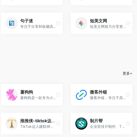
句子迷
短美文网
专注于分享和收藏高品质句子的社区平台
短美文网致力分享更多原创美文、经典文章、情感日志、优美散文和组成美文不可或小的好词好句大全。
更多+
薯狗狗
微客外链
薯狗狗是一款专为小红书设计的引流工具，旨在帮助商家通过智能化操作实现公域流量向私域流量的高效转化。其核心功能包括实时监控笔记、采集评论、自动关注等。
微客外链，专注于高效引流获客，一键跳转到微信；全平台私域获客工具；微信一键跳出到浏览器；支持广告落地页回传；支持活码配置，支持公众号，小程序一键跳转
推推侠-tiktok达人建联
制片帮
TikTok达人建联神器 让达人合作从”大海捞针”到”精准爆破”
企业宣传片制作、TVC广告片制作、微电影制作、MG动画视频制作首选制片帮服务平台