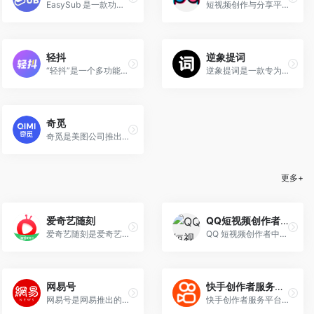
EasySub 是一款功能强大的在线自动字幕生成工具，专为视频创作者、教育工作者、字幕工作者和普通用户提供便捷的字幕生成和翻译服务。
短视频创作与分享平台，一个集视频创作、剪辑、AI处理和互动分享于一体的综合性短视频创作与分享工具。
轻抖
逆象提词
“轻抖”是一个多功能的短视频创作与推广工具，主要面向短视频创作者提供一站式服务。
逆象提词是一款专为短视频创作者设计的高效提词工具，旨在提升视频创作效率，解决拍摄过程中忘词、反复重拍等问题。
奇觅
奇觅是美图公司推出的一款专注于游戏行业的广告AI制作与投放一体化平台，旨在通过先进的AI技术为游戏广告制作和投放提供高效、精准的解决方案。
更多+
爱奇艺随刻
QQ短视频创作者中心
爱奇艺随刻是爱奇艺公司推出的一款集视频播放、创作分享与社区互动于一体的综合性平台。
QQ 短视频创作者中心是为 QQ 短视频创作者量身打造的服务与经营管理平台。平台提供内容的作品与合集管理、互动与数据管理、收益与商单管理、活动与话题参与、创作教程以及工具。&quot;
网易号
快手创作者服务平台
网易号是网易推出的一个自媒体内容分发与品牌助推平台，旨在为内容创作者提供全方位的解决方案，包括内容分发、用户连接、品牌传播和商业化变现等服务。
快手创作者服务平台为创作者和机构提供强大的运营管理、高清视频上传、多维度数据分析、内容生产等辅助工具、依托平台丰富的资源提供热点趋势，更好的服务每个创作者。