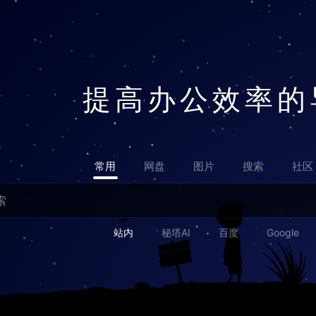
提高办公效率的
常用
网盘
图片
搜索
社区
站内
秘塔AI
百度
Google