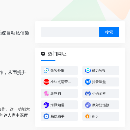
搜
系统自动私信邀
索：
热门网址
微客外链
磁力智投
合作，从而提升
小红点运营助手
抖音课堂
薯狗狗
小码至营
海豚知道
摩尔短链接
合作。这一功能大
+的达人库中深度
易媒助手
iH5
。