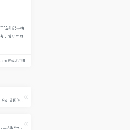
对于该外部链接
合法，后期网页
136.html转载请注明
企微1步跳转加粉/广告回传入口
推广服务平台，工具服务+推广服务，让天下没有难做的推广