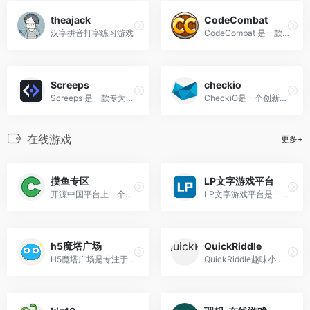
theajack
CodeCombat
汉字拼音打字练习游戏
CodeCombat 是一款以游戏化场景为核心的青少年编程学习平台，致力于让零基础学习者逐步成长为编程高手。
Screeps
checkio
Screeps 是一款专为程序员打造的 MMO 沙盒游戏，其名称意为 “脚本化 creep（游戏单位）”，核心玩法是通过编写 JavaScript 代码来控制殖民地的单位 AI。
CheckiO是一个创新的编程游戏学习平台，通过游戏化的方式帮助用户提升Python和TypeScript技能。
在线游戏
更多+
摸鱼专区
LP文字游戏平台
开源中国平台上一个摸鱼专区，专门分享在线游戏内容
LP文字游戏平台是一个在线文字游戏平台
h5魔塔广场
QuickRiddle
H5魔塔广场是专注于魔塔类游戏的平台
QuickRiddle趣味小游戏中心，精选经典益智游戏，激发思维，享受快乐！一个由独立开发者开发的在线小游戏站，旨在通过提供各种经典解谜游戏来激发玩家的思维并带来乐趣。