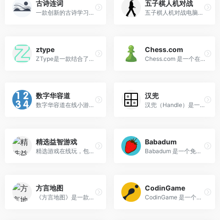
古诗连词
五子棋人机对战
一款创新的古诗学习游戏
五子棋人机对战电脑网页版在线玩
ztype
Chess.com
ZType是一款结合了太空射击与打字练习的创新型在线游戏，旨在通过趣味的方式提高玩家的打字速度和准确性。
Chess.com 是一个在线国际象棋平台，用户可以通过该网站进行线上对弈、学习和提升棋艺。在线对弈，并提供丰富的资源如课程、谜题和分析工具来帮助用户提升棋艺。
数字华容道
汉兜
数字华容道在线小游戏网页版在线玩入口
汉兜（Handle）是一款以汉字为特色的猜词游戏，旨在通过猜成语的方式挑战玩家的语言知识和推理能力。汉兜的核心玩法是每天提供一个新成语谜题，玩家需要根据提示猜测正确的成语。
精选益智游戏
Babadum
精选游戏在线玩，包括益智游戏、扫雷在线玩，五子棋在线玩，黑白棋在线玩，精挑细选益智游戏小盒子。
Babadum 是一个免费的在线语言学习平台，旨在通过游戏化的方式帮助用户学习和练习词汇。
方言地图
CodinGame
《方言地图》是一款以探索中国方言文化多样性为主题的互动游戏，旨在通过趣味性的方式帮助用户了解和学习中国丰富的方言文化。
CodinGame 是一个通过游戏、谜题和挑战来提升编程技能的平台。用户可以通过游戏化的方式学习编程语言（如 JavaScript、Python、Java 等）。