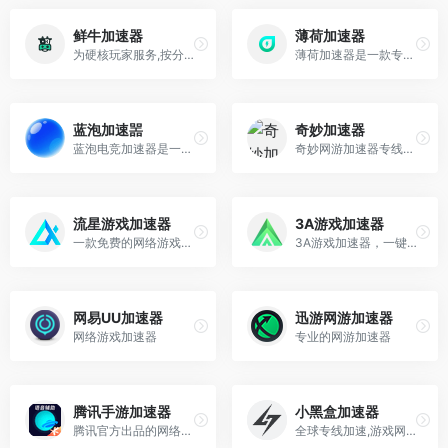
鲜牛加速器
薄荷加速器
为硬核玩家服务,按分钟计费,随时可暂停
薄荷加速器是一款专业网络游戏加速工具，完美加速NBA2K21、彩虹六号、GTA5、糖豆人、绝地求生、使命召唤等上千款游戏，有效解决游戏中出现的延迟、丢包、卡顿等问题
蓝泡加速噐
奇妙加速器
蓝泡电竞加速器是一款专业并且免费的游戏加速器,提供支持海量热门游戏加速服务,低延迟畅玩解决GTA5,绝地求生 吃鸡,战地系列等热门游戏和其他游戏网络卡顿,网络错误,登录困难等问题,带来稳的游戏体验
奇妙网游加速器专线加速上千款网游,全国节点覆盖,新用户注册免费送时长,支持绝地求生、steam、彩虹六号、apex英雄、GTA5、星际战甲、CSGO、LOL英雄联盟等海量游戏加速
流星游戏加速器
3A游戏加速器
一款免费的网络游戏加速器，有效降低用户延迟、掉线等问题，加速全球游戏，流星游戏加速器。
3A游戏加速器，一键解决游戏网络卡顿、延迟、丢包、加载缓慢等问题。免费加速绝地求生、steam、APEX、GTA5、英雄联盟等数千款款海外游戏
网易UU加速器
迅游网游加速器
网络游戏加速器
专业的网游加速器
腾讯手游加速器
小黑盒加速器
腾讯官方出品的网络优化和游戏辅助工具
全球专线加速,游戏网络专家