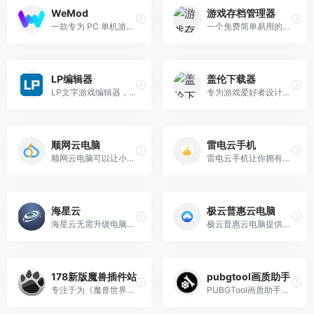
WeMod
游戏存档管理器
一款专为 PC 单机游戏设计的综合性修改器和作弊工具平台
一个免费简单易用的游戏存档管理工具
LP编辑器
盖伦下载器
LP文字游戏编辑器，一个基于WEB的文字游戏开发平台
专为游戏爱好者设计的免费下载工具,快速、安全地下载各种单机游戏和Steam游戏资源
顺网云电脑
雷电云手机
顺网云电脑可以让小破本、手机、平板秒变高配电脑。在家低配电脑也能畅玩大型端游，每天可领取免费体验时长，游戏免下载免安装，即点即玩，随时随地，随你游戏。 顺网云电脑具备跨平台、高性能、低时延的产品优势
雷电云手机让你拥有属于自己的云手机，玩游戏、刷视频、应用多开轻轻松松，一机多用。云端运行不耗电不耗流量，支持游戏全天在线云端运行
海星云
极云普惠云电脑
海星云无需升级电脑，即可享3070, 4K超高画质，低延迟的云游戏体验，支持手机 、平板、PC、TV等全平台畅玩，提供免费加速器，300+款3A大作，无需下载，即点即玩
极云普惠云电脑提供云计算技术下的云电脑、云游戏和远程电脑的服务，用低配的手机、平板和PC电脑也能畅玩各种大型端游。云电脑高端配置，助你完美运行3A游戏，云游戏方便快捷，一键运行点开即玩
178新版魔兽插件站
pubgtool画质助手
专注于为《魔兽世界》玩家提供全面的插件服务和资源支持
PUBGTool画质助手是一款专为《绝地求生》（PUBG）和《和平精英》等吃鸡类游戏设计的画质优化工具。它旨在帮助玩家在保持流畅度的同时提升游戏画质，从而获得更佳的游戏体验。