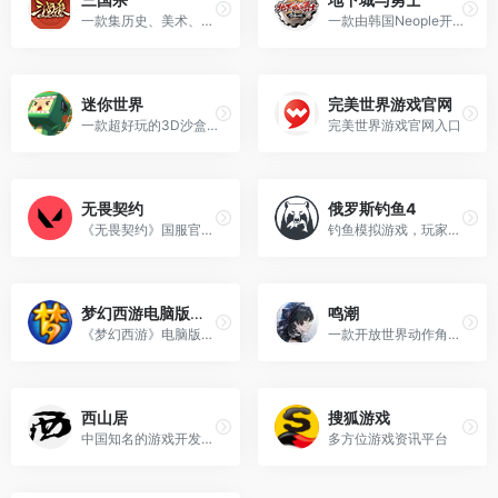
一款集历史、美术、卡牌等元素于一身的原创三国题材策略卡牌游戏
一款由韩国Neople开发、腾讯游戏代理运营的2D横版格斗网游
迷你世界
完美世界游戏官网
一款超好玩的3D沙盒游戏
完美世界游戏官网入口
无畏契约
俄罗斯钓鱼4
《无畏契约》国服官方网站
钓鱼模拟游戏，玩家可以在游戏中体验到各种钓鱼场景和技巧，同时还能学习钓鱼知识并提升自己的技能。
梦幻西游电脑版官网
鸣潮
《梦幻西游》电脑版官方网站入口
一款开放世界动作角色扮演游戏，以二次元风格为主，背景设定在太阳系第三颗行星索拉里斯，讲述了玩家扮演失去记忆的“漂泊者”，在寻找记忆的过程中结识同伴，共同对抗未知危机的故事。
西山居
搜狐游戏
中国知名的游戏开发公司,《剑侠情缘》,《剑网3》游戏
多方位游戏资讯平台