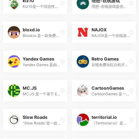
kiz10
理想-在线游戏
Kiz10是一个综合性的在线游戏平台，提供多种类型的游戏供玩家选择。Kiz10涵盖了多种类型的游戏，包括动作冒险、策略、赛车、射击、解谜、角色扮演等。
理想-在线游戏提供多种经典游戏体验的平台,包括动作、格斗、冒险、射击、角色扮演等，涵盖从街机到NES等不同年代的经典游戏。
bloxd.io
NAJOX
Bloxd.io 是一款免费的在线多人游戏，玩家可以在一个像素化的方块世界中进行探索、建造和战斗。这款游戏结合了多种游戏模式，包括生存、创造、和平、跑酷、部落战等。
NAJOX是一个在线游戏平台，提供多种类型的免费在线游戏。这些游戏包括益智类、冒险类、策略类、射击类等，适合不同年龄段的玩家。
Yandex Games
Retro Games
Yandex Games 是由俄罗斯科技巨头 Yandex 开发的在线游戏平台，支持多种游戏类型，包括动作、冒险、解谜、策略、体育、角色扮演等，满足不同年龄和兴趣的玩家需求。
在线免费玩红白机(FC)、超任(SFC)、世嘉(MD)、Neo Geo、GB、GBA、N64、PS和街机等模拟器怀旧复古游戏。最佳免费复古游戏集合。
MC.JS
CartoonGames
MC.JS 是一个基于 Eaglercraft 的网页版 Minecraft（MC）项目，专为中文用户优化的汉化版本。它是一个开源项目，旨在提供一个稳定、兼容性好、支持中文的网页版 Minecraft 体验。
CartoonGames 是一个专为动画爱好者打造的免费浏览器游戏平台，汇集了海量风格鲜明、充满趣味的卡通游戏。
Slow Roads
territorial.io
“Slow Roads”是一款在线驾驶模拟游戏，玩家可以在其中驾驶各种车辆，体验不同的驾驶乐趣。
《Territorial.io》是一款以领土扩张为核心的多人在线实时战略游戏，玩家通过策略性地占领地图上的区域、击败对手来争夺全球统治权