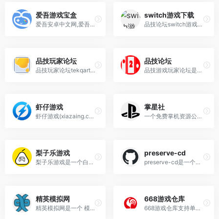
爱吾游戏宝盒
switch游戏下载
爱吾安卓中文网,爱吾游戏宝盒,爱吾游戏提供上万款BT游戏,各种BT手游，GM权限手游一网打净,下载使用完全免费，专为手游玩家设计的多功能游戏平台
品技论坛switch游戏下载网专注于分享免费switch游戏下载以及ns破解游戏下载
品技玩家论坛
品技论坛
品技玩家论坛tekqart为玩家提供最新的switch游戏下载，ps4游戏下载，ns游戏资源分享，还有很多主机掌机游戏资源，比如3ds游戏下载，psv游戏下载，xbox360游戏下载等等
品技游戏玩家论坛是一个游戏机玩家爱好者网站，分享最新游戏机技术，教程，游戏信息及下载
虾仔游戏
掌星社
虾仔游戏(xiazaing.com)免费下载海量单机游戏，下载Steam游戏，管理热门游戏仓库！提供最新游戏资源、存档及修改器，一站式畅玩平台！
一个免费掌机资源公益站，这里很全的掌机合集，以及psv等大量移植游戏，工具软件，还有教程合集，金手指合集，网站完全免费公益
梨子乐游戏
preserve-cd
梨子乐游戏是一个白飘全球游戏网，专注于提供各类 PC 游戏资源的平台，收录了丰富多样的免安装版本游戏，涵盖角色扮演、动作、策略战略等多个品类，满足不同玩家的喜好。
preserve-cd是一个开源的绝版游戏保护工程，致力于收集和保存经典游戏，旨在将因各种原因正在逐渐消失的游戏资源进行备份，减少损失。
精英模拟网
668游戏仓库
精英模拟网是一个 模拟游戏下载基地，专注于游戏模拟资源分享的网站，为游戏爱好者提供了丰富多样的游戏下载渠道。
668游戏仓库支持单机游戏下载,免费游戏下载,Switch游戏下载,PS4游戏下载，游戏每日更新，且资源优质