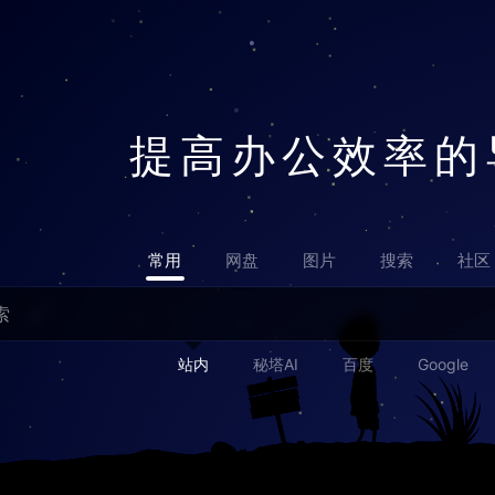
提高办公效率的
常用
网盘
图片
搜索
社区
站内
秘塔AI
百度
Google