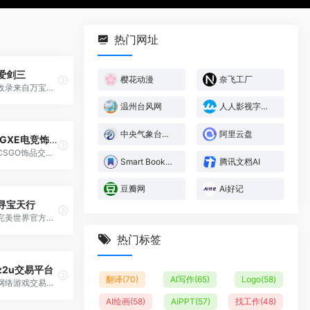
热门网址
爱剑三
樱花动漫
奈飞工厂
收录来自万宝楼、剑三代售、个人发布的全部剑网3的账号信息服务
温州台风网
人人影视字幕组
中央气象台台风网
阿里云盘
IGXE电竞饰品交易平台
CSGO饰品交易,CSGO饰品租赁,CS2饰品交易,steam游戏CDK,电竞饰品商城,游戏饰品集市
Smart Bookmark
腾讯文档AI
豆瓣网
Ai好记
寻宝天行
完美世界官方授权,游戏交易,端游交易,安全游戏交易,完美世界官方合作虚拟物品交易伙伴
热门标签
z2u交易平台
翻译
(70)
AI写作
(65)
Logo
(58)
网络游戏交易平台| 各种游戏金币/充值/装备/账号/游戏点卡/礼品卡
AI绘画
(58)
AiPPT
(57)
找工作
(48)