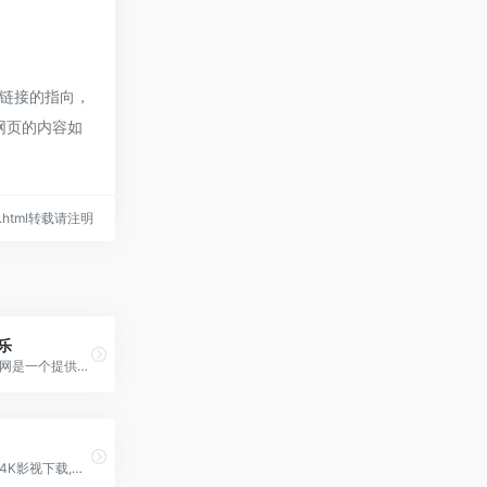
链接的指向，
网页的内容如
196.html转载请注明
乐
鲸音无损音乐网是一个提供高品质无损音乐资源的网站，提供丰富多样的音乐内容。内容涵盖内地、港台、日韩、欧美、纯音乐、车载DJ、闽南语等多种风格，满足不同听众的音乐需求。
损音乐及高清4K影视下载,热门相声小品等分享