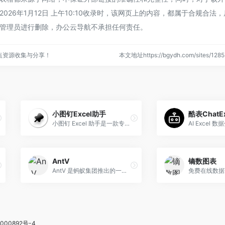
026年1月12日 上午10:10收录时，该网页上的内容，都属于合规合法
管理员进行删除，办公云导航不承担任何责任。
点资源收集与分享！
本文地址https://bgydh.com/sites/1
小图钉Excel助手
酷表ChatEx
小图钉 Excel 助手是一款专注于解决 Excel 繁杂操作的智能工具，以 “简单对话搞定复杂需求” 为核心定位，能大幅提升数据处理效率，让用户摆脱重复劳动，聚焦高价值工作。
AntV
镝数图表
AntV 是蚂蚁集团推出的一款企业级数据可视化解决方案，旨在通过其强大的设计语言和高效性能，将复杂数据转化为直观的视觉信息，从而提升用户的数据分析洞察力和决策效率。
免费在线数据
000892号-4