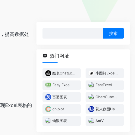
搜
程，提高数据处
索：
热门网址
酷表ChatExcel
小图钉Excel助手
Easy Excel
FastExcel
富婆图表
ChartCube图表魔方
Excel表格的
chiplot
花火数图Hanabi
镝数图表
AntV