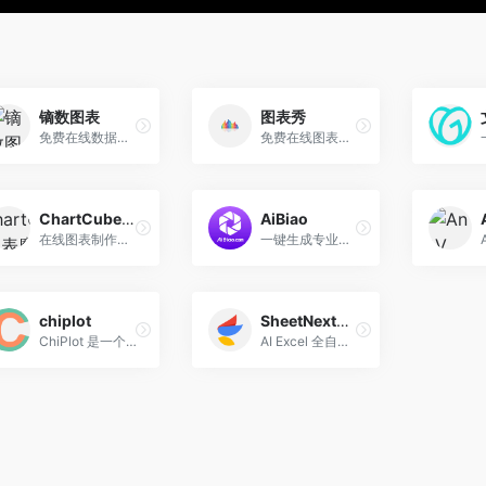
镝数图表
图表秀
免费在线数据可视化工具
免费在线图表制作工具,数据可视化工具
ChartCube图表魔方
AiBiao
在线图表制作工具
一键生成专业图表，让文档与图表创作更高效
chiplot
SheetNext表格
ChiPlot 是一个功能强大的在线数据可视化工具，主要用于创建交互式图表和数据可视化。
AI Excel 全自动制表工具，只需输入简单提示语，即可对Excel表格实现全自动化逻辑操作。支持智能录入、自动插入公式、样式修改、生成数据、生成模板、增删改查等任务。