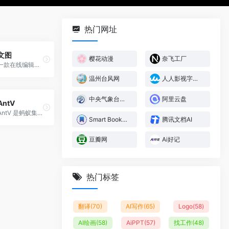
热门网址
文图
樱花动漫
奈飞工厂
一款在线编辑、即时生成报告的轻量级数据可视化工具
温州台风网
人人影视字幕组
中央气象台台风网
阿里云盘
AntV
AntV 是蚂蚁集团推出的一款企业级数据可视化解决方案，旨在通过其强大的设计语言和高效性能，将复杂数据转化为直观的视觉信息，从而提升用户的数据分析洞察力和决策效率。
Smart Bookmark
腾讯文档AI
豆瓣网
Ai好记
热门标签
翻译
(70)
AI写作
(65)
Logo
(58)
AI绘画
(58)
AiPPT
(57)
找工作
(48)