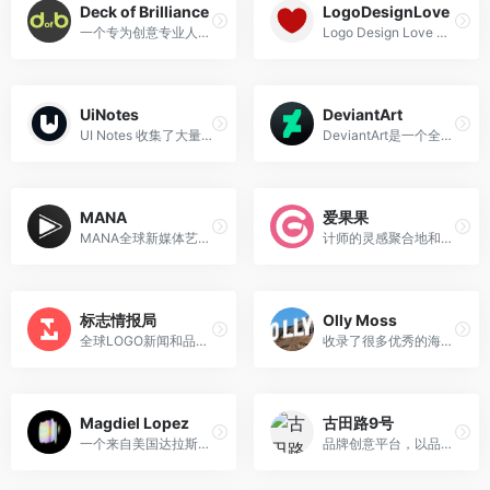
Deck of Brilliance
LogoDesignLove
一个专为创意专业人士设计的创意生成工具
Logo Design Love 是一个专注于标志设计的网站，致力于分享标志设计和品牌标识的案例、技巧和灵感。
UiNotes
DeviantArt
UI Notes 收集了大量线上优秀 App 的完整 UI 截图，只有落地设计没有飞机稿，你可以在这里探索 UI 设计的最新趋势、浏览竞品的产品设计、快速找到工作中需要的灵感。
DeviantArt是一个全球性的在线艺术社区，为艺术家和艺术爱好者提供了一个展示、交流和创作的广阔空间，涵盖了摄影、绘画、插画、数字艺术、传统艺术、动画、文学等多种艺术形式。
MANA
爱果果
MANA全球新媒体艺术平台是一个专注于艺术、设计与科技跨界融合的国际化新媒体艺术资源平台。
计师的灵感聚合地和素材下载源
标志情报局
Olly Moss
全球LOGO新闻和品牌设计趋势权威媒体
收录了很多优秀的海报,作品都很优质
Magdiel Lopez
古田路9号
一个来自美国达拉斯平面设计师,一年365天,每天坚持出一张海报
品牌创意平台，以品牌为核心，集创意作品分享、活动招聘发布、广告推广、正版字体素材下载等多元化的交流分享平台