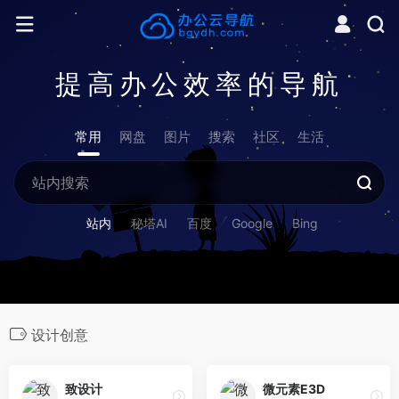
提高办公效率的导航
常用
网盘
图片
搜索
社区
生活
站内
秘塔AI
百度
Google
Bing
设计创意
致设计
微元素E3D