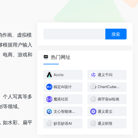
搜
鸦作画、虚拟模
索：
够根据用户输入
、电商、游戏和
热门网址
Accio
通义千问
稿定AI设计
ChartCube图表魔方
、个人写真等多
魔搭社区
画宇宙ai绘画
创等领域。
文心智能体平台
通义星尘
，如水彩、扁平
妙言妙语AI
通义听悟