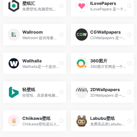
壁纸汇
ILovePapers
免费壁纸,电脑壁纸,手机壁纸,4K壁纸,8K高清壁纸图片免费下载
ILovePapers 是一个专注于提供高质量免费高清壁纸的在线平台，适用于手机和电脑设备。
Wallroom
CGWallpapers
Wallroom 提供海量的高清壁纸资源，壁纸主题涵盖自然风景、抽象艺术、动物、城市风光、明星、电影、游戏、动漫等多个领域，适合不同用户的审美需求。
CGWallpapers 是一个专注于提供高质量计算机生成图像（CG）壁纸的网站，主要以高清分辨率的2D和3D渲染壁纸为主。
Wallhalla
360图片
Wallhalla是一个提供免费、高质量壁纸的网站，适用于桌面和移动设备
360图片官网是一个专注于提供高质量图片搜索服务的平台，该网站收录了数十亿高清美图，涵盖壁纸、素材、头像、写真、摄影、风景等多种类型，满足用户在不同场景下的需求。
轻壁纸
2DWallpapers
轻壁纸，高质量电脑壁纸分享，免费分享电脑壁纸、横屏壁纸、Bing壁纸等等
2DWallpapers 是一个提供高质量动漫和游戏壁纸的网站，用户可以轻松找到并下载自己喜欢的壁纸。
Chiikawa壁纸
Labubu壁纸
Chiikawa壁纸是以人气动漫《吉伊卡哇》（ちいかわ）为主题的电子壁纸合集，收录了主角吉伊（Chiikawa）、哈奇喵（Hachiware）、乌萨奇（Usagi）等萌系角色的高清图像。
免费高品质Labubu壁纸下载网站，Labubu粉丝的专属壁纸宝库，拥有超1000多款Labubu桌面和手机壁纸，包括4K、高清和动态Labubu壁纸。