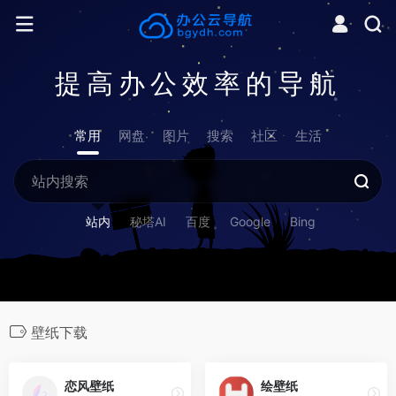
提高办公效率的导航
常用
网盘
图片
搜索
社区
生活
站内
秘塔AI
百度
Google
Bing
壁纸下载
恋风壁纸
绘壁纸