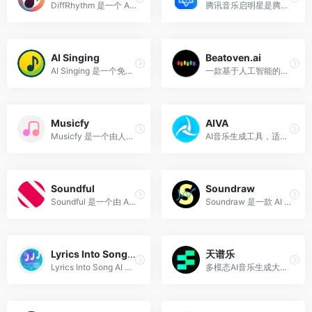
DiffRhythm 是一个 AI 驱动的音乐生成平台，让您能够使用最先进的扩散模型技术创作专业级的音乐作品。
腾讯音乐启明星是腾讯音乐娱乐集团推出的一站式音乐制作与宣推服务平台，旨在通过人工智能技术（AIGC）提升音乐创作效率和质量，为音乐人提供全方位的支持。
AI Singing
Beatoven.ai
AI Singing 是一个免费的 AI 歌声生成器，用户可以通过输入歌词并点击“生成”来制作人工智能歌声。该工具将用户的歌词转换为音乐，支持多种音乐风格和节奏。
一款基于人工智能的音乐生成平台，旨在为内容创作者提供便捷、高质量且免版税的音乐创作服务
Musicfy
AIVA
Musicfy 是一个由人工智能驱动的音乐创作平台，旨在通过先进的语音转换和文本到音乐技术，为用户提供全新的音乐创作体验。
AI音乐生成工具，适用于多种场景和用户需求,AIVA不仅能够生成高质量的原创音乐，还能提供个性化的音乐体验，为音乐创作和消费带来了新的可能性。
Soundful
Soundraw
Soundful 是一个由 AI 驱动的音乐生成平台，旨在为创作者、制作人和品牌提供高质量、免版税的音乐作品。
Soundraw 是一款 AI 音乐生成器，旨在为用户提供便捷、高效且个性化的音乐创作体验。
Lyrics Into Song AI
天谱乐
Lyrics Into Song AI 使用先进的 AI 将书面歌词转化为美丽的原创歌曲，完美适合词曲作者和音乐家
多模态AI音乐生成大模型，支持文本、图片和视频三种输入方式，能够快速生成高质量的音乐作品