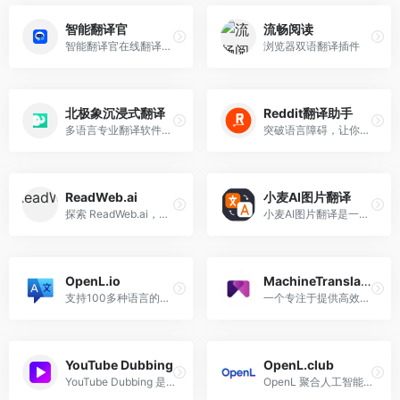
智能翻译官
流畅阅读
智能翻译官在线翻译器可以帮助用户快速准确地进行英语翻译、日语翻译、韩语翻译、粤语翻译等文本翻译操作,还支持文档、图片、音视频翻译功能
浏览器双语翻译插件
北极象沉浸式翻译
Reddit翻译助手
多语言专业翻译软件，旨在为用户提供高效、准确的翻译服务
突破语言障碍，让你用中文在Reddit上畅聊，轻松融入国际社区。一键翻译帖子内容和评论，支持中文写评论自动转英文。
ReadWeb.ai
小麦AI图片翻译
探索 ReadWeb.ai，获得 10 种语言的快速、免费网站翻译，并进行方便的双语比较。
小麦AI图片翻译是一款基于本地AI模型的高效图片翻译工具，旨在为用户提供快速、精准且免费的图片翻译服务。
OpenL.io
MachineTranslation.com
支持100多种语言的AI驱动翻译工具，具备翻译、润色、语法修正和语言学习等多种功能。能够进行精确的翻译，并提供内容创作辅助和语法校正功能，非常适合专业翻译需求。
一个专注于提供高效、准确的机器翻译服务的网站
YouTube Dubbing
OpenL.club
YouTube Dubbing 是一个在线浏览器扩展，它通过AI实时翻译和配音功能，帮助用户跨越语言障碍，享受视频内容。
OpenL 聚合人工智能翻译，句子、文章、论文、资料翻译首选