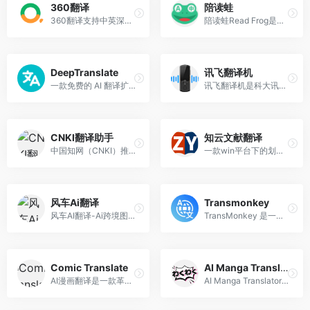
360翻译
陪读蛙
360翻译支持中英深度互译，提供生词释义、权威词典、双语例句等优质英语学习资源，360NMT(神经网络机器翻译)智能加持，更熟悉国人表达习惯！
陪读蛙Read Frog是一款基于AI技术的翻译与理解工具，旨在帮助用户更高效地理解和掌握外语内容。
DeepTranslate
讯飞翻译机
一款免费的 AI 翻译扩展插件，旨在帮助用户实现双语翻译，可以通过安装该插件，将网页、文章和社交媒体内容翻译为双语形式，支持多种翻译引擎，适合多语种研究、学术翻译和新闻写作。
讯飞翻译机是科大讯飞推出的一款智能翻译设备，旨在为用户提供便捷的多语言翻译服务
CNKI翻译助手
知云文献翻译
中国知网（CNKI）推出的一款在线翻译工具
一款win平台下的划选翻译软件
风车Ai翻译
Transmonkey
风车AI翻译-Ai跨境图片翻译工具,视频翻译，外贸电商抠图，局部翻译及二次精修
TransMonkey 是一款由先进的人工智能技术驱动的多语言翻译工具，支持超过130种语言的翻译服务。它能够处理文档、图片和视频等多种文件格式，提供高效、准确的翻译体验。
Comic Translate
AI Manga Translator
AI漫画翻译是一款革命性的智能漫画翻译工具，支持多种语言，快速准确地翻译漫画内容，为全球漫画爱好者打破语言障碍。
AI Manga Translator 是一款基于人工智能技术的在线漫画翻译工具，旨在帮助用户轻松将漫画中的文字翻译成多种语言，同时保持原始图像的完整性和艺术风格。