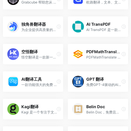
Grabcube 帮助您从 YouTube、Bilibili、Facebook、X、Twitter 等平台下载视频，将语音转换为文字，将字幕翻译成多种语言并播放 — 非常适合内容创作者、学习者和专业人士。
欧路翻译，文本、文档翻译，在线翻译，AI翻译。欧路翻译插件是欧路词典推出的一款功能强大的浏览器插件，旨在为用户提供高效、便捷的翻译体验。
独角兽翻译器
AI TransPDF
为企业提供高质量的即时聊天翻译服务，支持whatsapp Line Tiktok Twitter Instagram Telegram Zalo Facebook Messenger等软件的实时聊天翻译,无限网页多开,语音转文字,快捷回复等操作。
AI TransPDF 是一款专注于智能翻译 PDF 文档的工具，旨在高效、准确地完成 PDF 文档的翻译工作。
空悟翻译
PDFMathTranslate
悟空翻译是一款新一代实时双向翻译软件，旨在为用户提供全球主流社交应用的聚合服务。
PDFMathTranslate 是一款专为科学论文和复杂文档翻译设计的开源工具，旨在提供高精度、格式保留的双语对照翻译服务。
AI翻译工具
GPT 翻译
一款功能强大的免费 AI 翻译工具，支持多语言翻译。
免费GPT-4驱动的AI翻译工具。支持100+语言互译，智能保护HTML、JSON、XML格式。无需注册，永久免费，专为开发者和内容创作者设计。准确率99.8%，实时翻译。
Kagi翻译
Belin Doc
Kagi 是一个专注于文档翻译和语言检测的在线工具，旨在帮助用户快速、准确地将文本或网页内容翻译成多种语言。
Belin Doc，免费且无限制的 AI 文档翻译工具，由顶尖大模型驱动，完美保留原始布局。无需注册，翻译质量上乘。