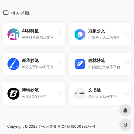
相关导航
AI材料星
万象公文
AI材料星是AI公文写作平台，除高质量公文文库、写作素材库外，具备AI公文写作、AI文章纠错、AI文思泉涌、AI材小星、AI一键排版、AIPPT制作等10大AI核心能力，1W+字公文材料只需90秒
一款基于人工智能和大模型技术的公文智能辅助系统，旨在为政企单位提供一站式公文知识赋能和智慧写作服务
新华妙笔
翰林妙笔
AI公文写作学习平台
AI智能公文创作平台
博特妙笔
文书通
公文AI写作平台
公职人员写作平台
Copyright © 2026
办公云导航
粤ICP备15000892号-4