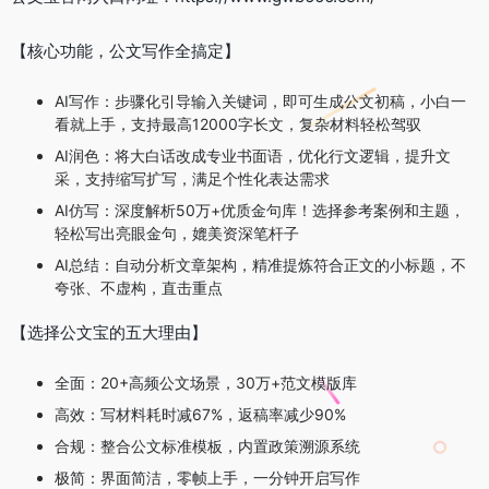
【核心功能，公文写作全搞定】
AI写作：步骤化引导输入关键词，即可生成公文初稿，小白一
看就上手，支持最高12000字长文，复杂材料轻松驾驭
AI润色：将大白话改成专业书面语，优化行文逻辑，提升文
采，支持缩写扩写，满足个性化表达需求
AI仿写：深度解析50万+优质金句库！选择参考案例和主题，
轻松写出亮眼金句，媲美资深笔杆子
AI总结：自动分析文章架构，精准提炼符合正文的小标题，不
夸张、不虚构，直击重点
【选择公文宝的五大理由】
全面：20+高频公文场景，30万+范文模版库
高效：写材料耗时减67%，返稿率减少90%
合规：整合公文标准模板，内置政策溯源系统
极简：界面简洁，零帧上手，一分钟开启写作