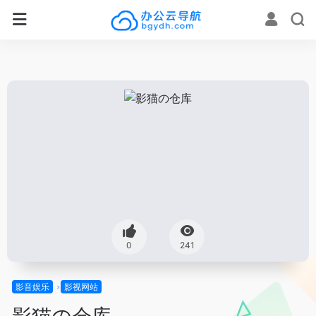
0
241
影音娱乐
影视网站
影猫の仓库