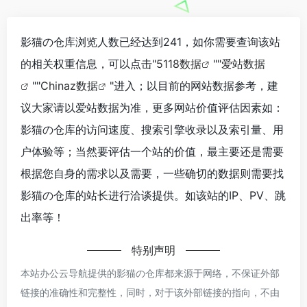
影猫の仓库浏览人数已经达到241，如你需要查询该站
的相关权重信息，可以点击"
5118数据
""
爱站数据
""
Chinaz数据
"进入；以目前的网站数据参考，建
议大家请以爱站数据为准，更多网站价值评估因素如：
影猫の仓库的访问速度、搜索引擎收录以及索引量、用
户体验等；当然要评估一个站的价值，最主要还是需要
根据您自身的需求以及需要，一些确切的数据则需要找
影猫の仓库的站长进行洽谈提供。如该站的IP、PV、跳
出率等！
特别声明
本站办公云导航提供的影猫の仓库都来源于网络，不保证外部
链接的准确性和完整性，同时，对于该外部链接的指向，不由