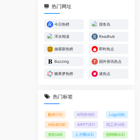
热门网址
今日热榜
摸鱼岛
浑水阅读
Readhub
抽屉新热榜
即时热点
Buzzing
国外资讯热点
糖果梦热榜
速热点
热门标签
翻译
(70)
AI写作
(65)
Logo
(58)
AI绘画
(58)
AiPPT
(57)
找工作
(48)
求职
(48)
人才网
(43)
招聘网
(43)