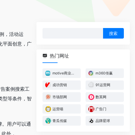
搜
案例，活动运
索：
化平面创意，广
热门网址
motive商业洞察
m360传赢
成功营销
91运营网
广告案例搜索工
市场部网
数英网
类型等条件，智
运营喵
广告门
青瓜传媒
品牌星球
品牌。用户可以通
。此外，