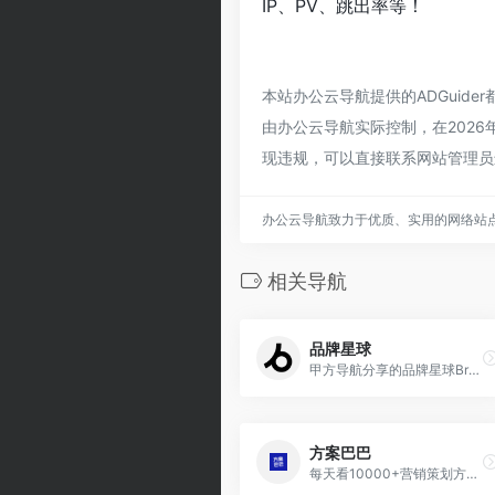
IP、PV、跳出率等！
本站办公云导航提供的ADGuid
由办公云导航实际控制，在2026
现违规，可以直接联系网站管理员
办公云导航致力于优质、实用的网络站
相关导航
品牌星球
甲方导航分享的品牌星球BrandStar是关注品牌创新、新消费与 DTC 品牌的数字媒体，内容涵盖前沿资讯、深度报道、营销案例、创意设计及趋势洞察等。
方案巴巴
每天看10000+营销策划方案，持续收录全网最新的方案，涉及30行业，500+公司。加入社群，快速积累行业资源。小红书强力种草~国内知名品牌负责人、策划人都在用