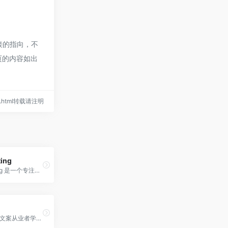
接的指向，不
页的内容如出
48.html转载请注明
ing
TopMarketing 是一个专注于新锐商业与营销价值交流的平台，旨在为营销决策人员提供新锐信息参考，并打造互动交流平台。
运营、营销、文案从业者学习平台