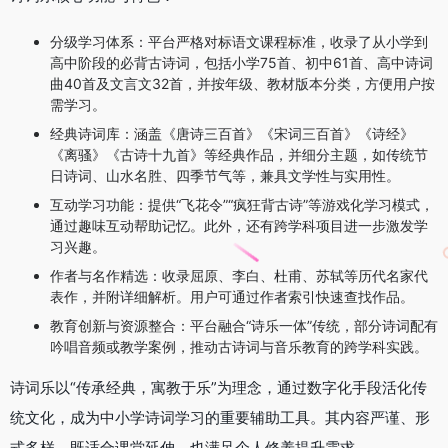
分级学习体系：平台严格对标语文课程标准，收录了从小学到
高中阶段的必背古诗词，包括小学75首、初中61首、高中诗词
曲40首及文言文32首，并按年级、教材版本分类，方便用户按
需学习。
经典诗词库：涵盖《唐诗三百首》《宋词三百首》《诗经》
《离骚》《古诗十九首》等经典作品，并细分主题，如传统节
日诗词、山水名胜、四季节气等，兼具文学性与实用性。
互动学习功能：提供“飞花令”“疯狂背古诗”等游戏化学习模式，
通过趣味互动帮助记忆。此外，还有跨学科项目进一步激发学
习兴趣。
作者与名作精选：收录屈原、李白、杜甫、苏轼等历代名家代
表作，并附详细解析。用户可通过作者索引快速查找作品。
教育创新与资源整合：平台融合“诗乐一体”传统，部分诗词配有
吟唱音频或教学案例，推动古诗词与音乐教育的跨学科实践。
诗词乐以“传承经典，寓教于乐”为理念，通过数字化手段活化传
统文化，成为中小学诗词学习的重要辅助工具。其内容严谨、形
式多样，既适合课堂延伸，也满足个人修养提升需求。