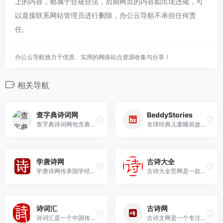
上的内容，都属于合规合法，后期网页的内容如出现违规，可
以直接联系网站管理员进行删除，办公云导航不承担任何责
任。
办公云导航致力于优质、实用的网络站点资源收集与分享！
相关导航
查字典诗词网
BeddyStories
查字典诗词网包含唐诗三百首、宋词、元曲精选等经典古诗词大全、诗词名句；论语、诗经、孙子兵法等古文典籍翻译；古文观止，初中、高中文言文等文言文翻译，并提供古诗词鉴赏，诗词名句等相关知识。
全球经典儿童睡前故事库（0-12岁）网站，用户无需付费即可浏览和使用平台上的所有资源
学唐诗网
古诗大全
学唐诗网传承国学经典，致力于让更多古诗文爱好者更方便的学习查阅古诗词，收录了数万诗歌文章及诗词名句和古典文集。
古诗大全官网是一款专注于古典诗词资源整合与传播的优质平台，为诗词爱好者、学生及教育工作者提供了丰富且系统的古诗内容服务。
诗词汇
古诗网
诗词汇是一个中国传统文化数字平台,收集并整理了历史上各朝代的诗词名句和典籍名著.详细的注释翻译,诗词古文一读就懂.诗词汇致力于让更多的人爱上诗词古文,传承国学经典.
古诗文网是一个专注于古诗文经典传承的网站，致力于为古诗文爱好者提供便捷的古诗文查阅、学习和交流服务。