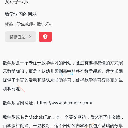
数学学习的网站
标签：
学生教师
数学乐
链接直达
数学乐是一个专注于数学学习的网站，通过有趣和易懂的方式演
示数学知识，覆盖了从幼儿园到高中的整个数学课程。数学乐网
提供了丰富的活动和游戏来辅助学习，使得数学学习变得更加生
动和有趣。
数学乐官网网址：https://www.shuxuele.com/
数学乐原名为MathsIsFun，是一个英文网站，后来有了中文版，
由李叔裕翻译、王昱校对。这个网站的内容不仅包括基础的数学