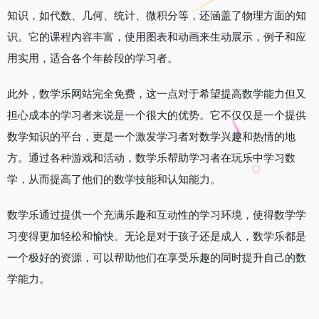
知识，如代数、几何、统计、微积分等，还涵盖了物理方面的知
识。它的课程内容丰富，使用图表和动画来生动展示，例子和应
用实用，适合各个年龄段的学习者。
此外，数学乐网站完全免费，这一点对于希望提高数学能力但又
担心成本的学习者来说是一个很大的优势。它不仅仅是一个提供
数学知识的平台，更是一个激发学习者对数学兴趣和热情的地
方。通过各种游戏和活动，数学乐帮助学习者在玩乐中学习数
学，从而提高了他们的数学技能和认知能力。
数学乐通过提供一个充满乐趣和互动性的学习环境，使得数学学
习变得更加轻松和愉快。无论是对于孩子还是成人，数学乐都是
一个极好的资源，可以帮助他们在享受乐趣的同时提升自己的数
学能力。