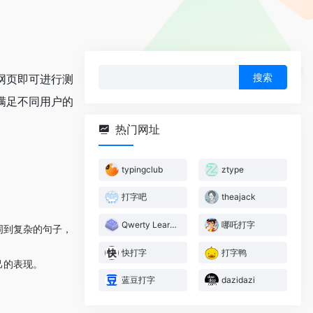
搜
网页即可进行测
索：
满足不同用户的
热门网址
typingclub
ztype
打字吧
theajack
Qwerty Learner
哪吒打字
词到复杂的句子，
快打字
打字鸭
己的表现。
蓝豆打字
dazidazi