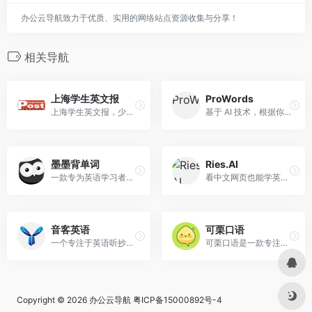
办公云导航致力于优质、实用的网络站点资源收集与分享！
相关导航
上海学生英文报
ProWords
上海学生英文报，少儿版，初中版，高中版电子版电子书在线阅读
基于 AI 技术，根据你的职业背景生成贴合实际工作场景的英语例句，让记忆单词更有效、更有意义
墨墨背单词
Ries.AI
一款专为英语学习者设计的单词记忆软件，提供高效、系统的学习方式。支持离线学习，无需网络即可随时随地背单词，包含海量词汇，覆盖各阶段和领域，定期更新词汇库。
看中文网页也能学英语单词？职场人的英语学习神器。一点也不降低工作效率，AI根据个性化语言图谱智能植入高频词汇，让你的每一次网页浏览都在持续积累
音客英语
可栗口语
一个专注于英语听抄训练的学习平台，致力于解决英语听抄难题
可栗口语是一款专注于英语口语学习的AI个性化教育平台，旨在通过尖端人工智能技术帮助用户提升英语听说读写能力。
Copyright © 2026
办公云导航
粤ICP备15000892号-4