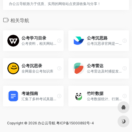
办公云导航致力于优质、实用的网络站点资源收集与分享！
相关导航
公考学习目录
公考沉思路
公考资料，相关网站等分享
公考沉思录官网是一个专注于公务员考试备考的综合性知识库平台，旨在为考生提供全面、系统的学习资源和备考策略，涵盖行测、申论、事业编、百科等多方面的内容。
公考沉思录
公考雷达
全网最全公考知识库
公考雷达及时捕捉发布全国公职类(公务员、事业单位、教师、医疗、国企、银行、大学生村官、社区工作者等)招考公告和职位资讯,根据个人简历与职位信息精准匹配,锁定每一个好机会。
考途指南
竹叶数据
汇集了多种考试真题资料的在线文档平台，涵盖了公务员、军队文职、事业单位、三支一扶、教师资格等多个领域的考试资料
公考数据统计、行测高频考点
Copyright © 2026
办公云导航
粤ICP备15000892号-4