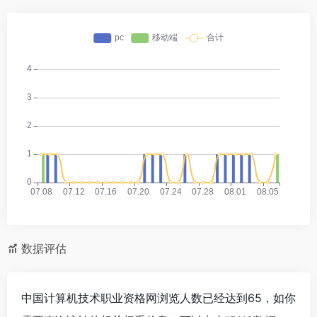
数据评估
中国计算机技术职业资格网浏览人数已经达到65，如你