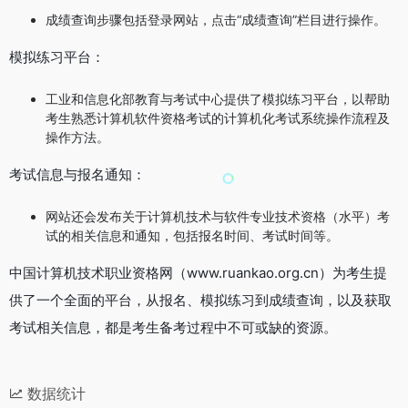
成绩查询步骤包括登录网站，点击“成绩查询”栏目进行操作。
模拟练习平台：
工业和信息化部教育与考试中心提供了模拟练习平台，以帮助
考生熟悉计算机软件资格考试的计算机化考试系统操作流程及
操作方法。
考试信息与报名通知：
网站还会发布关于计算机技术与软件专业技术资格（水平）考
试的相关信息和通知，包括报名时间、考试时间等。
中国计算机技术职业资格网（www.ruankao.org.cn）为考生提
供了一个全面的平台，从报名、模拟练习到成绩查询，以及获取
考试相关信息，都是考生备考过程中不可或缺的资源。
数据统计