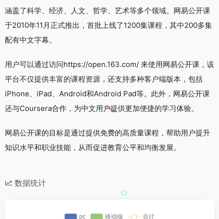
涵盖了科学、经济、人文、哲学、艺术等多个领域。网易公开课
于2010年11月正式推出，首批上线了1200集课程，其中200多集
配有中文字幕。
用户可以通过访问https://open.163.com/ 来使用网易公开课，该
平台不仅提供丰富的课程资源，还支持多种客户端版本，包括
iPhone、iPad、Android和Android Pad等。此外，网易公开课
还与Coursera合作，为中文用户提供更加便捷的学习体验。
网易公开课的目标是通过提供免费的高质量课程，帮助用户提升
知识水平和职业技能，从而促进教育公平和均衡发展。
数据统计