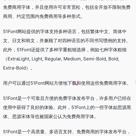
免费商用字体，并且使用许可非常宽松，包括全开放不限制免费
商用、约定范围内免费商用等多种形式。
51Font网站提供的字体支持多种语言，包括繁体中文、简体中
文、日文和韩文，并兼顾了对四种语言的不同书写惯例的支持。
此外，51Font还提供了多种字重粗细选择，例如七种字体粗细
（ExtraLight, Light, Regular, Medium, Semi-Bold, Bold,
Extra-Bold）。
用户可以通过51Font网站方便地下载和使用这些免费商用字体。
51Font是一个可靠且方便的免费字体发布平台，许多用户已经在
使用中获得了良好的体验。此外，51Font上的一些字体如思源黑
体、思源宋体等也被国家公认为免费商用字体。
51Font是一个高质量、多语言支持、免费商用的字体发布平台，