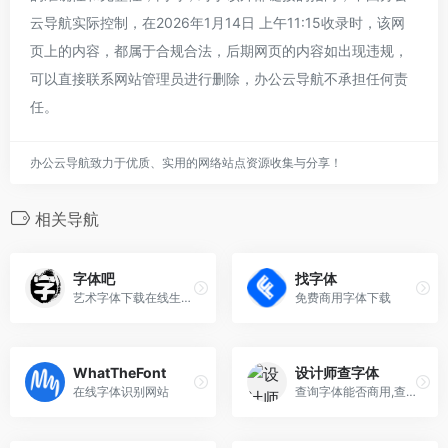
云导航实际控制，在2026年1月14日 上午11:15收录时，该网
页上的内容，都属于合规合法，后期网页的内容如出现违规，
可以直接联系网站管理员进行删除，办公云导航不承担任何责
任。
办公云导航致力于优质、实用的网络站点资源收集与分享！
相关导航
字体吧
找字体
艺术字体下载在线生成转换
免费商用字体下载
WhatTheFont
设计师查字体
在线字体识别网站
查询字体能否商用,查询字体版权·避免侵权纠纷