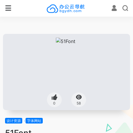
0
58
设计资源
字体网站
51Font