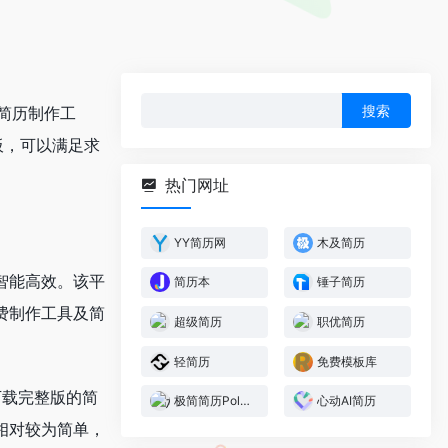
搜
费简历制作工
索：
板，可以满足求
热门网址
YY简历网
木及简历
智能高效。该平
简历本
锤子简历
费制作工具及简
超级简历
职优简历
轻简历
免费模板库
下载完整版的简
极简简历PoleBrief
心动AI简历
相对较为简单，