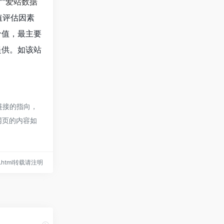
""
爱站数据
值评估因素
价值，最主要
提供。如该站
链接的指向，
网页的内容如
810.html转载请注明