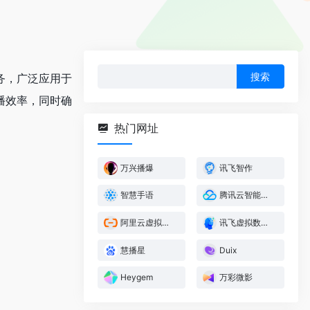
搜
务，广泛应用于
索：
播效率，同时确
热门网址
万兴播爆
讯飞智作
智慧手语
腾讯云智能数智人
阿里云虚拟数字人
讯飞虚拟数字人
慧播星
Duix
Heygem
万彩微影