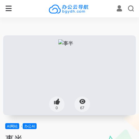
0
67
AI网站
办公AI
事半