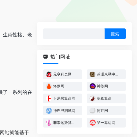
搜
、生肖性格、老
索：
热门网址
元亨利贞网
苏珊米勒中文网
塔罗网
神婆网
供了一系列的在
卜易居算命网
瓷都算命
神巴巴测试网
阿启网
非常运势算命网
第一算运网
网站就能基于