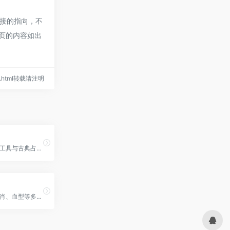
接的指向，不
网页的内容如出
532.html转载请注明
免费星盘查询工具与古典占星学习平台
提供星座、生肖、血型等多方面运势和解读的网站