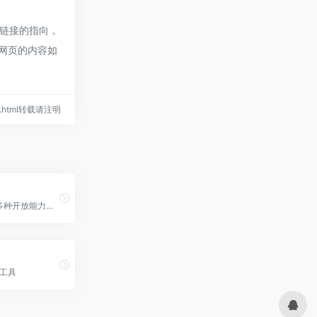
链接的指向，
期网页的内容如
416.html转载请注明
VPot 提供了多种开放能力，包括文字转语音、语音转文字、视频/音频处理、字幕提取、配音角色定制等，支持多语言、多角色自由选择，以及无字数限制的创作自由度。
工具