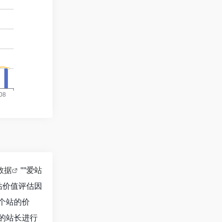
8数据
""
爱站
站价值评估因
个站的价
的站长进行