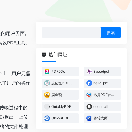
搜
佳的用户界面,
索：
效PDF工具。
热门网址
PDF2Go
Speedpdf
台上，用户无需
化了用户的操作
皮皮兔PDF在线转换器
hello-pdf
摸鱼鸭
迅捷PDF转换器
QuicklyPDF
docsmall
在传输过程中的
回/退出，上传
CleverPDF
转转大师
严格的文件处理