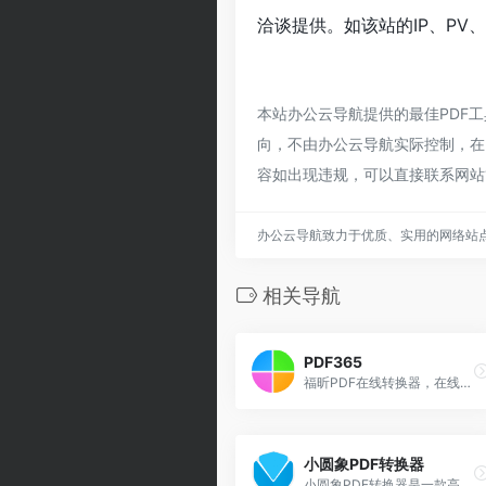
洽谈提供。如该站的IP、PV
本站办公云导航提供的最佳PDF
向，不由办公云导航实际控制，在2
容如出现违规，可以直接联系网站
办公云导航致力于优质、实用的网络站
相关导航
PDF365
福昕PDF在线转换器，在线PDF转Word，PDF转换成Word
小圆象PDF转换器
小圆象PDF转换器是一款高效实用的PDF转换软件，提供在线免费pdf转换成word、ppt、excel、jpg等文档互转，以及PDF合并拆分，加密解密等功能。