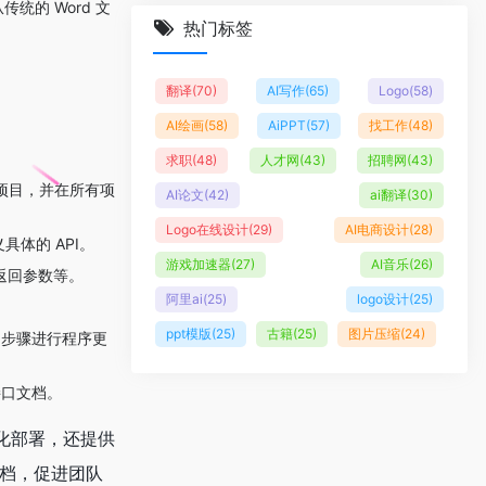
传统的 Word 文
热门标签
翻译
(70)
AI写作
(65)
Logo
(58)
AI绘画
(58)
AiPPT
(57)
找工作
(48)
求职
(48)
人才网
(43)
招聘网
(43)
以新建项目，并在所有项
AI论文
(42)
ai翻译
(30)
Logo在线设计
(29)
AI电商设计
(28)
体的 API。
游戏加速器
(27)
AI音乐
(26)
和返回参数等。
阿里ai
(25)
logo设计
(25)
ppt模版
(25)
古籍
(25)
图片压缩
(24)
的步骤进行程序更
接口文档。
有化部署，还提供
文档，促进团队