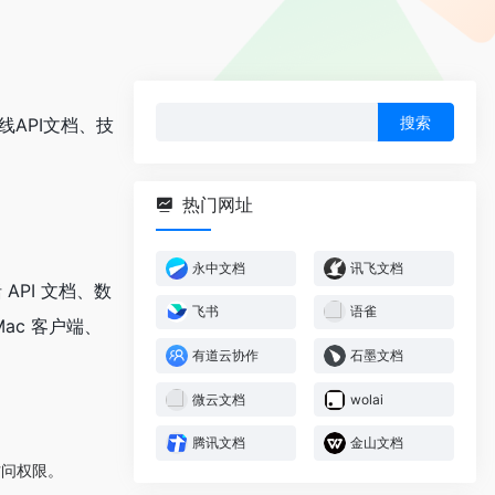
搜
线API文档、技
索：
热门网址
永中文档
讯飞文档
API 文档、数
飞书
语雀
ac 客户端、
有道云协作
石墨文档
微云文档
wolai
腾讯文档
金山文档
访问权限。