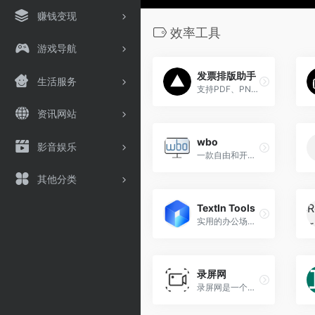
赚钱变现
效率工具
游戏导航
发票排版助手
生活服务
支持PDF、PNG、JPG，拖拽排序，批量排版，100%数据安全，免登录免费使用！
资讯网站
wbo
影音娱乐
一款自由和开源的在线协作白板工具
其他分类
TextIn Tools
实用的办公场景小工具，高精度OCR文字、表格、票据识别，复杂文档解析，财务助手、办公文档转换、高清图像处理
录屏网
录屏网是一个提供免费在线录屏服务的网站，用户可以通过浏览器直接操作，无需下载软件或插件即可完成屏幕录制。