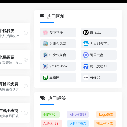
热门网址
个税精灵
樱花动漫
奈飞工厂
个人所得税计算工具，帮助用户准确计算个人所得税
温州台风网
人人影视字幕组
中央气象台台风网
阿里云盘
水果票票
发票管理，发票一键收集、整理、报销、验真快捷处理，快速上传发票、精确OCR识别发票信息，批量文件夹管理发票、生成报销单、发票合并打印、发票验真和发票信息提取导出
Smart Bookmark
腾讯文档AI
豆瓣网
Ai好记
嗨格式免费在线录屏
免费在线录屏，简单实用高效无水印。支持屏幕、窗口录制与网页标签录制，同时录制系统及麦克风声音，录制视频可下载到本地，无需下载任何软件或插件即可免费使用
热门标签
在线图表制作工具
翻译
(70)
AI写作
(65)
Logo
(58)
免费在线图表制作工具，可从CSV数据创建专业的图表和图形。通过折线图、柱状图、饼图、散点图、雷达图等多种图表类型，轻松可视化您的数据。
AI绘画
(58)
AiPPT
(57)
找工作
(48)