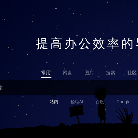
提高办公效率的
常用
网盘
图片
搜索
社区
站内
秘塔AI
百度
Google