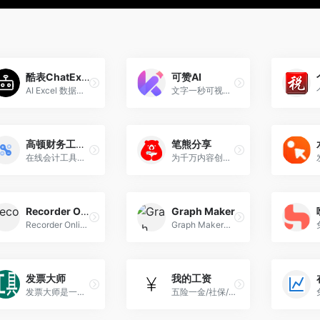
酷表ChatExcel
可赞AI
AI Excel 数据分析辅助工具，北大团队开发的通过聊天来操作Excel表格的AI工具
文字一秒可视化 免费AI办公神器
高顿财务工具库
笔熊分享
在线会计工具库,常用企业财务工具,个人理财工具箱
为千万内容创造者提供内容安全分享服务
Recorder Online
Graph Maker
Recorder Online免费且易于使用的在线屏幕录制工具，无需下载安装，无需注册，打开浏览器即可录屏
Graph Maker是一个功能强大的在线图表生成工具，专为需要可视化数据的用户量身打造。
发票大师
我的工资
发票大师是一款专为企业及个人设计的智能电子发票管理工具，致力于解决电子发票处理中的效率低下、操作繁琐等痛点。
五险一金/社保/公积金/税后工资计算器，支持多城市