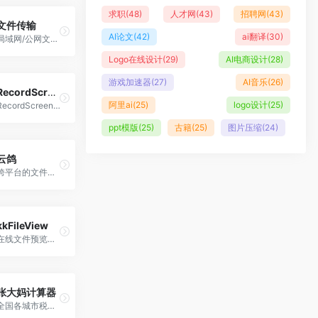
求职
(48)
人才网
(43)
招聘网
(43)
文件传输
AI论文
(42)
ai翻译
(30)
局域网/公网文件传输工具
Logo在线设计
(29)
AI电商设计
(28)
游戏加速器
(27)
AI音乐
(26)
RecordScreen(在线录屏工具)
阿里ai
(25)
logo设计
(25)
RecordScreen.io网页在线录屏工具
ppt模版
(25)
古籍
(25)
图片压缩
(24)
云鸽
跨平台的文件传输工具
kkFileView
在线文件预览工具
张大妈计算器
全国各城市税后工资个税计算器及周边服务