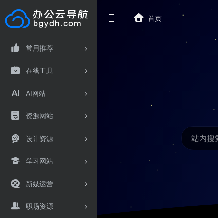
首页
常用推荐
在线工具
AI网站
资源网站
设计资源
学习网站
新媒运营
职场资源