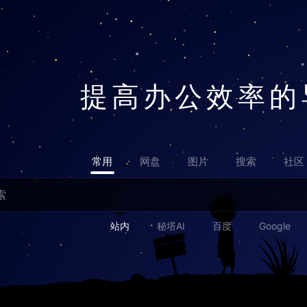
提高办公效率的
常用
网盘
图片
搜索
社区
站内
秘塔AI
百度
Google