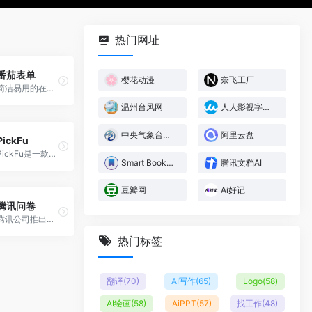
热门网址
番茄表单
樱花动漫
奈飞工厂
简洁易用的在线表单设计、数据管理工具
温州台风网
人人影视字幕组
中央气象台台风网
阿里云盘
PickFu
PickFu是一款专注于消费者研究和市场调研的在线工具，旨在通过问卷调查、A/B测试等方式为用户提供即时、真实且有价值的消费者反馈。
Smart Bookmark
腾讯文档AI
豆瓣网
Ai好记
腾讯问卷
腾讯公司推出的免费、专业的问卷调查系统
热门标签
翻译
(70)
AI写作
(65)
Logo
(58)
AI绘画
(58)
AiPPT
(57)
找工作
(48)