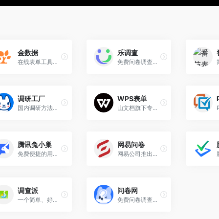
金数据
乐调查
在线表单工具，快速创建问卷调查、活动报名、意见反馈、信息登记、在线订单、考试测评等表单
免费问卷调查平台
调研工厂
WPS表单
国内调研方法齐全、质量把控透明的调研平台
山文档旗下专业的信息收集工具
腾讯兔小巢
网易问卷
免费便捷的用户意见反馈服务平台
网易公司推出的一款易于上手高效快捷的在线问卷设计分析平台
调查派
问卷网
一个简单、好用的免费自助调查工具
免费问卷调查平台