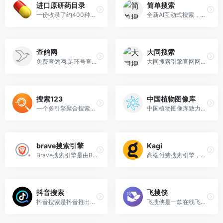
进口原研药目录
简单搜索
一份收录了约400种进口原研药品信息的数据库，旨在帮助医生和患者快速查询和获取相关信息
全新AI互动式搜索，能听会看，聪明懂你
查鸽网
大同搜索
免费查鸽网,足环号查询,信鸽成绩查询，全国最大的信鸽信息足环号查询网站
大同搜索引擎官网网页版入口网址
搜索123
中国植物图像库
一个多引擎聚合搜索引擎平台，用户可以通过一个统一的搜索框同时查询多个搜索引擎的结果，包括AI搜索、百度、搜狗、Google、影视资源搜索以及网盘资源等。
中国植物图像库致力于收集、整理并长期保存植物照片、底片、幻灯片、数码图片源文件及其他植物学科相关影像的原始文件及拷贝。
brave搜索引擎
Kagi
Brave搜索引擎是由Brave Software开发的一款注重隐私保护的搜索引擎。
高端付费搜索引擎，页面简洁干净，无常见的资讯推荐，域名解析和网站载入速度快。Kagi 采用订阅模式，新用户有 100 次免费搜索机会，之后需开通会员。
抖音搜索
飞搜侠
抖音搜索是抖音推出的一款独立内容搜索引擎，专注于短视频和图文内容的搜索，提供精准和丰富的信息获取体验。
飞搜侠是一款在线飞书文档搜索工具,提供飞书文档搜索服务,帮助用户快速找到公开飞书文档,便捷获取飞书干货资料、课程、文档数据