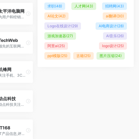
求职
(48)
人才网
(43)
招聘网
(43)
太平洋电脑网
AI论文
(42)
ai翻译
(30)
为用户和经销商提供IT资讯和行情报价
Logo在线设计
(29)
AI电商设计
(28)
游戏加速器
(27)
AI音乐
(26)
TechWeb
阿里ai
(25)
logo设计
(25)
领先的互联网消费互动媒体
ppt模版
(25)
古籍
(25)
图片压缩
(24)
机锋网
关注手机、3C数码、家电等科技产品
动点科技
动点科技关注值得关注的科技创新，全球最具影响力的中英双语科技媒体
IT168
IT产品信息,评测,教程和技术支持