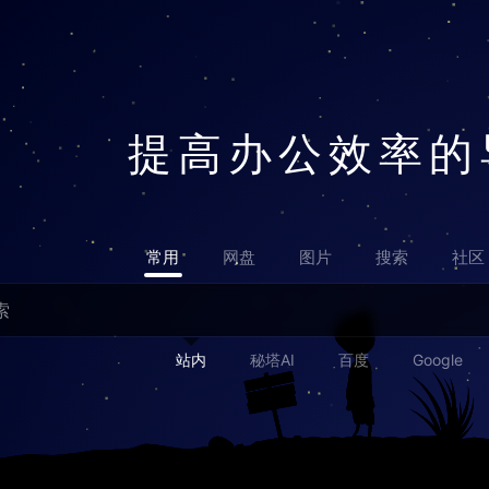
提高办公效率的
常用
网盘
图片
搜索
社区
站内
秘塔AI
百度
Google