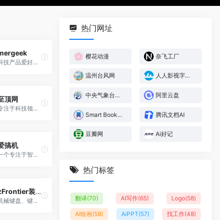
热门网址
mergeek
樱花动漫
奈飞工厂
科技产品爱好者社区，免费发布你的产品
温州台风网
人人影视字幕组
中央气象台台风网
阿里云盘
至顶网
专注于科技领域的综合性网站，致力于为读者提供最新的科技新闻、深度分析和行业洞察
Smart Bookmark
腾讯文档AI
豆瓣网
Ai好记
爱搞机
一个专注于智能硬件评测、社区交流与产品信息分享的平台
热门标签
zFrontier装备前线
翻译
(70)
AI写作
(65)
Logo
(58)
机械键盘、键帽、HiFi、摄影装备发烧友聚集地
AI绘画
(58)
AiPPT
(57)
找工作
(48)