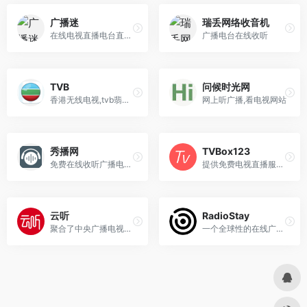
广播迷
瑞丢网络收音机
在线电视直播电台直播网站
广播电台在线收听
TVB
问候时光网
香港无线电视,tvb翡翠台
网上听广播,看电视网站
秀播网
TVBox123
免费在线收听广播电台,观看网络电视台节目
提供免费电视直播服务的网站
云听
RadioStay
聚合了中央广播电视总台的优质音频资源
一个全球性的在线广播电台网站