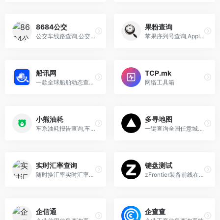
8684公交
果粉查询
公交车线路查询,公交查询,实时公交查询
苹果序列号查询,Apple/iPad/iPhone序列号查询网站
船讯网
TCP.mk
一款全球船舶动态查询服务网站
网络工具箱
小熊油耗
多寻地图
车系油耗报告查询,车系油耗排行榜,油价查询
一键查询全国任意城市的铁路直达地图、任意地点的公交线路辐射地图。周末出游、租房买房必备.
实时汇率查询
键盘测试
随时换汇率实时汇率查询平台为用户提供最新、最准确的外汇牌价信息。无论是美元、欧元、日元等主要货币,还是其他小众货币,都能帮助您随时了解最新汇率动态。
zFrontier装备前线在线键盘测试，键盘测试工具，在线使用，无需下载，快速检测键盘好坏，兼容各种配列机械键盘、客制化键盘、薄膜键盘
企信通
企查查