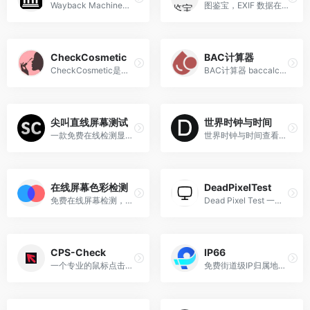
Wayback Machine用户可以通过输入目标网址并选择特定日期来查看该网站在不同时间点的历史版本，覆盖了全球范围内的互联网资源。
图鉴宝，EXIF 数据在线查看，详细的 EXIF 数据，包括拍摄时间、相机设置、地理位置信息等。提供详细的相机信息，包括品牌、型号、镜头、焦距、光圈、ISO 等设置。
CheckCosmetic
BAC计算器
CheckCosmetic是一个专业的化妆品批号查询平台，主要用于验证产品生产日期保质期及真伪。
BAC计算器 baccalculator.online专业的在线血液酒精含量(BAC)计算器，根据您的饮酒情况、身体数据和时间帮助您估算酒精水平 - 提升饮酒安全意识
尖叫直线屏幕测试
世界时钟与时间
一款免费在线检测显示器的坏点、漏光、对比度和色彩表现等屏幕测试工具
世界时钟与时间查看世界各地实时时间，国际时间转换工具。提供免费UTC时间转换器、时区计算器、年龄计算器和节假日日历等实用时间工具。
在线屏幕色彩检测
DeadPixelTest
免费在线屏幕检测，纯色检测、漏光测试、干扰测试、对焦、呼吸效应、对比度、色阶、饱和度，可以全面的测试屏幕的质量和水平。
Dead Pixel Test 一个专注于检测屏幕坏点和 stuck 像素的实用工具网站。其核心功能是为用户提供简单高效的屏幕坏点检测服务，帮助用户判断设备屏幕是否存在显示异常的像素。
CPS-Check
IP66
一个专业的鼠标点击速度测试网站，用于测量用户的点击速度（CPS）和空格键速度
免费街道级IP归属地查询-精准安全快速的IP地址查询网站-支持IPv4/IPv6信息查询网站