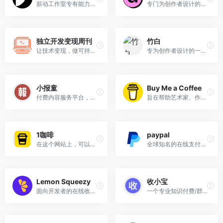
薪动工作室专有能力助你将技术、激情和热爱转化为成功的事业
专门为创作者设计的电子商务平台
独立开发变现周刊
竹白
让技术变现，做可持续的盈利产品
专为创作者设计的一站式工具，帮助创作者触达更多紧密且忠实的读者
小报童
Buy Me a Coffee
付费内容服务平台，提供各种高质量的付费专栏，涵盖多个热门领域，如AI、副业、自媒体变现、写作变现、独立开发和个人成长等
旨在帮助艺术家、作家、播客、YouTuber等从他们的粉丝和追随者那里获得支持和资金
1咖啡
paypal
在这个网站上，可以让粉丝打赏咖啡
全球知名的在线支付平台
Lemon Squeezy
收小宝
面向开发者的在线收款平台，适合需要在线销售数字产品和管理订阅服务的用户
一个专业知识付费/群收费/企业收款系统