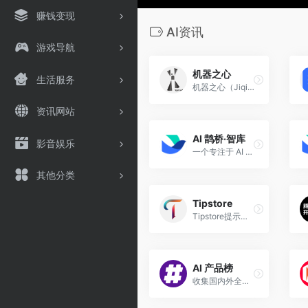
赚钱变现
AI资讯
游戏导航
机器之心
生活服务
机器之心（Jiqizhi Xin）是一个专注于人工智能领域的专业信息服务平台，致力于为人工智能爱好者和从业者提供高质量的学术及产业内容。
资讯网站
AI 鹊桥·智库
影音娱乐
一个专注于 AI 实践的免费知识库，提供 AI 商业化应用、行业动态、实用工具分享、研究报告阅读以及教程技巧教学等内容，并为志同道合者提供交流与分享的平台。
其他分类
Tipstore
Tipstore提示词交易站，帮助你更好的使用AI工具，节约api成本，快速得到想要的效果，提升工作效率
AI 产品榜
收集国内外全球AI产品榜单