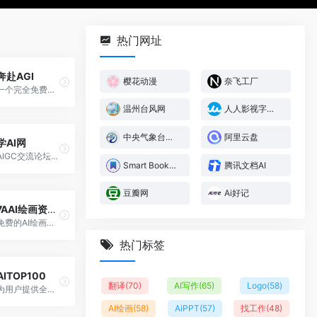
热门网址
奔赴AGI
樱花动漫
奈飞工厂
一个完全免费、开放、共建、共享的，旨在汇聚和分享最新、最具创意的AIGC学习资源和资料的平台，共同成长进步
温州台风网
人人影视字幕组
中央气象台台风网
阿里云盘
学AI网
AIGC交流论坛|AI创作者互动社区
Smart Bookmark
腾讯文档AI
豆瓣网
Ai好记
7AAI绘画资源站
免费的AI绘画生成词及AIGC教程资源分享平台
热门标签
AITOP100
翻译
(70)
AI写作
(65)
Logo
(58)
为用户提供全面的AI工具、资讯、课程和活动，帮助用户提升创造力和业务效率
AI绘画
(58)
AiPPT
(57)
找工作
(48)