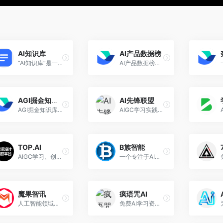
AI知识库
AI产品数据榜
“AI知识库”是一个开放、免费、持续更新的AI知识平台，旨在帮助用户系统学习AI知识、提升技能、探索AI应用与变现路径。
AI产品数据榜是一个收集国内外全球AI产品榜单的在线网站，精心筛选分析了10000+ AI产品（web、App、GPTs），覆盖了从访问量、时长、增长速度到营收等关键数据。
AGI掘金知识库
AI先锋联盟
AGI掘金知识库是一个专注于AGI（人工智能通用智能）相关研究和应用的创新型知识平台
AIGC学习实践社区，精选优质AI资讯、AI工具、AI前沿报告
TOP.AI
B族智能
AIGC学习、创作、分享的平台
一个专注于AI提示词交流和生成的平台
魔果智讯
疯语咒AI
人工智能领域的专业媒体门户
免费AI学习资源|AI资料|AI课程